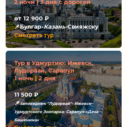
2 ночи | 3 дня с дорогой
от 12 900 ₽
📌Булгар-
Казань-
Свияжску
Смотреть тур →
Тур в Удмуртию: Ижевск,
Лудорвай, Сарапул
1 ночь | 2 дня
11 500
₽
📌
заповедник "Лудорвай"- Ижевск-
Удмуртского Зоопарка- Сарапул-«Дача
Башенина»