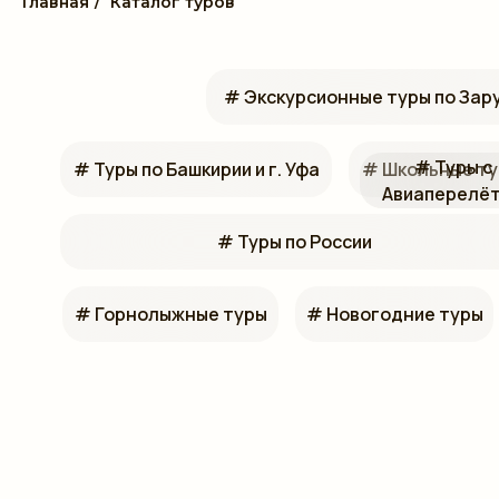
Главная
/
Каталог туров
# Экскурсионные туры по За
# Туры с
# Туры по Башкирии и г. Уфа
# Школьные т
Авиаперелё
# Туры по России
# Горнолыжные туры
# Новогодние туры