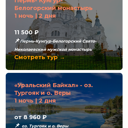
Пермь- Кунгур-
Белогорский монастырь
1 ночь | 2 дня
11 500
₽
📌
Пермь-Кунгур-Белогорский Свято-
Николаевский мужской монастырь
Смотреть тур →
«Уральский Байкал» - оз.
Тургояк и о. Веры
1 ночь | 2 дня
от 8 960
₽
📌
оз. Тургояк и о. Веры