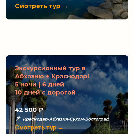
Смотреть тур →
Экскурсионный тур в
Абхазию + Краснодар!
5 ночи | 6 дней
10 дней с дорогой
42 500
₽
📌
Краснодар-Абхазия-Сухом-Волгоград
Смотреть тур →