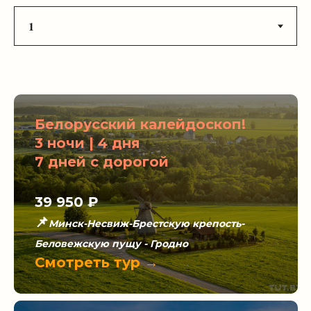
Белорусский калейдоскоп!
3 ночи | 4 дня
7 дней с дорогой
39 950 ₽
📌
Минск-Несвиж-Брестскую крепость-
Беловежскую пущу - Гродно
Смотреть тур →