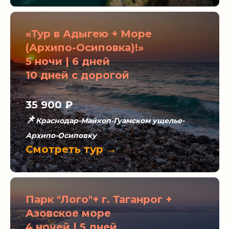
«Тур в Адыгею + Море
(Архипо-Осиповка)!»
5 ночи | 6 дней
10 дней с дорогой
35 900
₽
📌
Краснодар-Майкоп-Гуамском ущелье-
Архипо-Осиповку
Смотреть тур →
Парк "Лого"+ г. Таганрог +
Азовское море
4 ночей | 5 дней