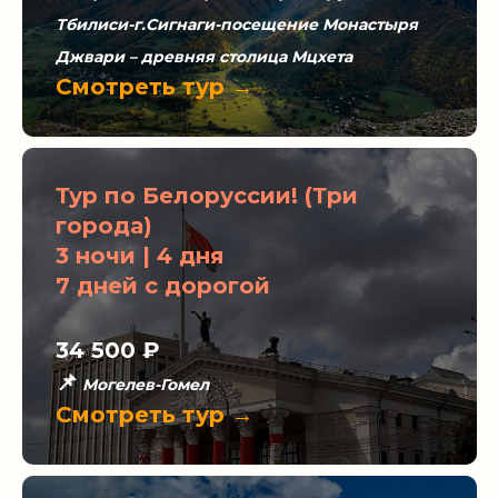
Тбилиси-г.Сигнаги-посещение Монастыря
Джвари – древняя столица Мцхета
Смотреть тур →
Тур по Белоруссии! (Три
города)
3 ночи | 4 дня
7 дней с дорогой
34 500 ₽
📌
Могелев-Гомел
Смотреть тур →