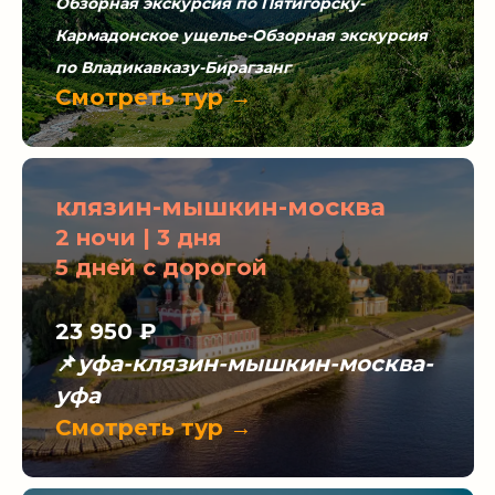
Обзорная экскурсия по Пятигорску-
Кармадонское ущелье-Обзорная экскурсия
по Владикавказу-Бирагзанг
Смотреть тур →
клязин-мышкин-москва
2 ночи | 3 дня
5 дней с дорогой
23 950 ₽
📌
уфа-клязин-мышкин-москва-
уфа
Смотреть тур →