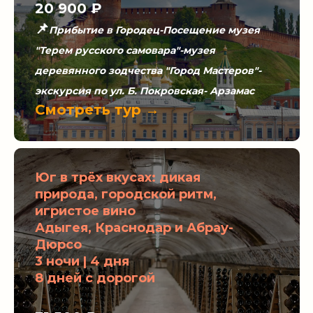
20 900 ₽
📌
Прибытие в Городец-Посещение музея
"Терем русского самовара"-музея
деревянного зодчества "Город Мастеров"-
экскурсия по ул. Б. Покровская- Арзамас
Смотреть тур →
Юг в трёх вкусах: дикая
природа, городской ритм,
игристое вино
Адыгея, Краснодар и Абрау-
Дюрсо
3 ночи | 4 дня
8 дней с дорогой