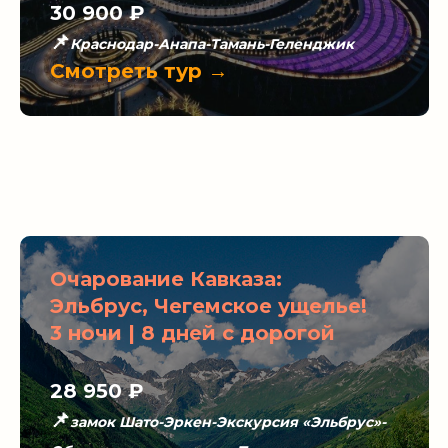
30 900
₽
📌
Краснодар-
Анапа-Тамань-Геленджик
Смотреть тур →
Очарование Кавказа:
Эльбрус, Чегемское ущелье!
3 ночи | 8 дней с дорогой
28 950 ₽
📌
замок Шато-Эркен-Экскурсия «Эльбрус»-