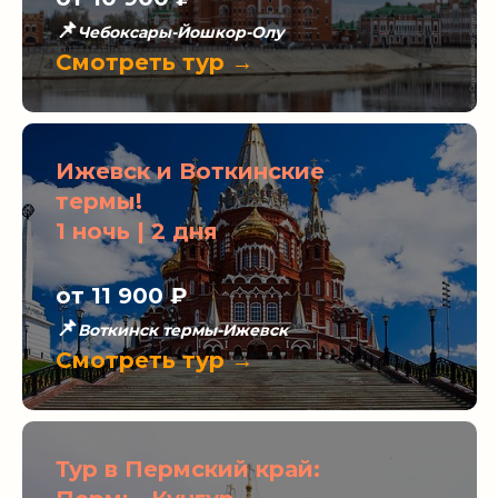
📌
Чебоксары-Йошкор-Олу
Смотреть тур →
Ижевск и Воткинские
термы!
1 ночь | 2 дня
от 11 900
₽
📌
Воткинск термы-Ижевск
Смотреть тур →
Тур в Пермский край: