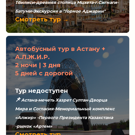
Тбилиси-древняя столица Мцхета-г.Сигнаги-
Батуми-Экскурсия в "Горное Аджарии"
Смотреть тур →
Автобусный тур в Астану +
А.Л.Ж.И.Р.
2 ночи | 3 дня
5 дней с дорогой
Тур недоступен
📌
Астана-мечеть Хазрет Султан-Дворца
Мира и Согласия-Мемориальный комплекс
«Алжир» -Первого Президента Казахстана
-рынок «Артем»
Смотреть тур →