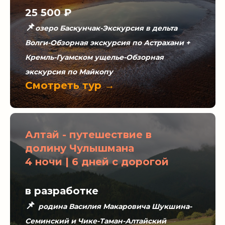
25 500 ₽
📌
озеро Баскунчак-Экскурсия в дельта
Волги-Обзорная экскурсия по Астрахани +
Кремль-Гуамском ущелье-Обзорная
экскурсия по Майкопу
Смотреть тур →
Алтай - путешествие в
долину Чулышмана
4 ночи | 6 дней с дорогой
в разработке
📌
родина Василия Макаровича Шукшина-
Семинский и Чике-Таман-Алтайский