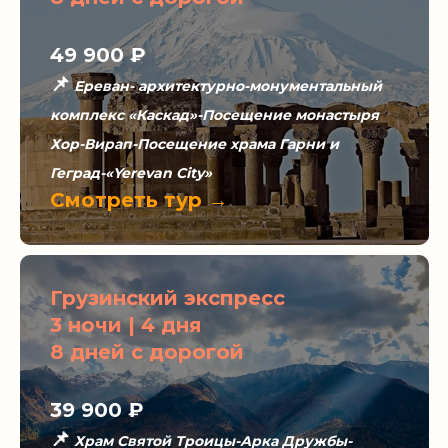
49 900
₽
📌
Ереван- архитектурно-монументальный
комплекс «Каскад»-Посещение монастыря
Хор-Вирап-Посещение храма Гарни и
Геград-«Yerevan City»
Смотреть тур →
Грузинский экспресс
3 ночи | 4 дня
8 дней с дорогой
39 900 ₽
📌
Храм Святой Троицы-Арка Дружбы-