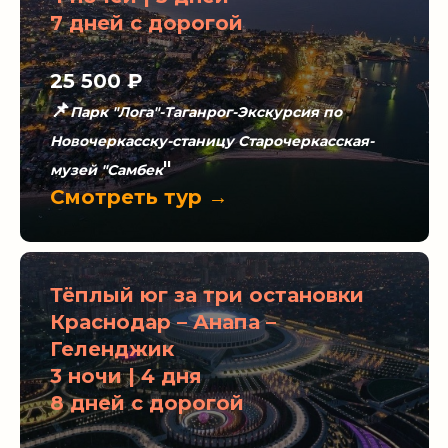
7 дней с дорогой
25 500
₽
📌
Парк "Лога"-Таганрог-Экскурсия по
Новочеркасску-станицу Старочеркасская-
"
музей "Самбек
Смотреть тур →
Тёплый юг за три остановки
Краснодар – Анапа –
Геленджик
3 ночи | 4 дня
8 дней с дорогой