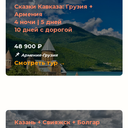
Сказки Кавказа: Грузия +
Армения
4 ночи | 5 дней
10 дней с дорогой
48 900 ₽
📌
Армения-Грузия
Смотреть тур →
Казань + Свияжск + Болгар