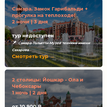
Самара. Замок Гарибальди +
прогулка на теплоходе!
2 ночи | 3 дня
тур недоступен
📌
Самара-Тольятти-Музей техники имени
Сахарова
Смотреть тур →
2 столицы: Йошкар - Ола и
Чебоксары
1 ночь | 2 дня
от 10 900
₽