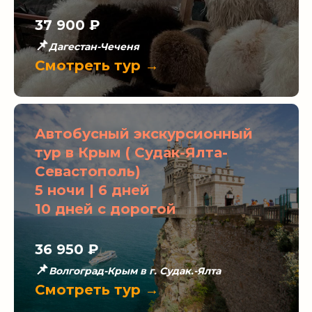
37 900
₽
📌
Дагестан-Чеченя
Смотреть тур →
Автобусный экскурсионный
тур в Крым ( Судак-Ялта-
Севастополь)
5 ночи | 6 дней
10 дней с дорогой
36 950 ₽
📌
Волгоград-Крым в г. Судак.-Ялта
Смотреть тур →