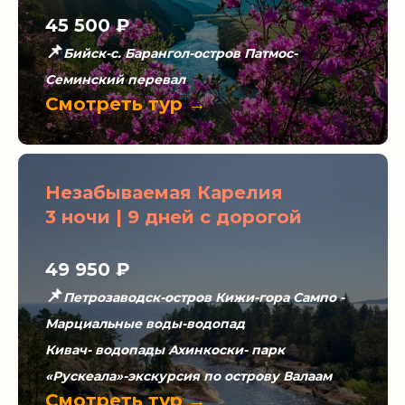
45 500 ₽
📌
Бийск-с. Барангол-остров Патмос-
Семинский перевал
Смотреть тур →
Незабываемая Карелия
3 ночи | 9 дней с дорогой
49 950 ₽
📌
Петрозаводск-остров Кижи-гора Сампо -
Марциальные воды-водопад
Кивач- водопады Ахинкоски- парк
«Рускеала»-экскурсия по острову Валаам
Смотреть тур →