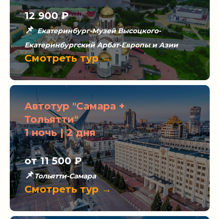
12 900
₽
📌
Екатеринбург-Музей Высоцкого-
Екатеринбургский Арбат-Европы и Азии
Смотреть тур →
Автотур "Самара +
Тольятти"
1 ночь | 2 дня
от 11 500
₽
📌
Тольятти-Самара
Смотреть тур →