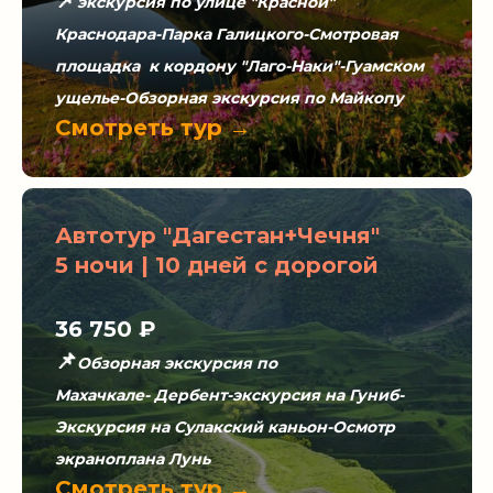
📌
экскурсия по улице "Красной"
Краснодара-Парка Галицкого-Смотровая
площадка к кордону "Лаго-Наки"-Гуамском
ущелье-Обзорная экскурсия по Майкопу
Смотреть тур →
Автотур "Дагестан+Чечня"
5 ночи | 10 дней с дорогой
36 750 ₽
📌
Обзорная экскурсия по
Махачкале- Дербент-экскурсия на Гуниб-
Экскурсия на Сулакский каньон-Осмотр
экраноплана Лунь
Смотреть тур →