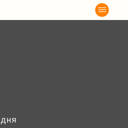
Акциии
 дня