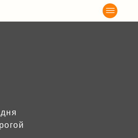
Акциии
 дня
рогой