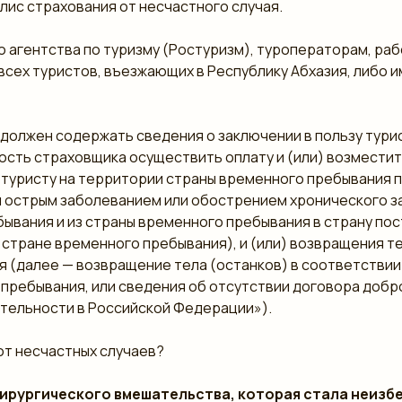
лис страхования от несчастного случая.
го агентства по туризму (Ростуризм), туроператорам, р
сех туристов, въезжающих в Республику Абхазия, либо 
 должен содержать сведения о заключении в пользу тури
сть страховщика осуществить оплату и (или) возместит
туристу на территории страны временного пребывания пр
м острым заболеванием или обострением хронического з
бывания и из страны временного пребывания в страну по
стране временного пребывания), и (или) возвращения те
я (далее — возвращение тела (останков) в соответстви
пребывания, или сведения об отсутствии договора добр
ятельности в Российской Федерации»).
от несчастных случаев?
хирургического вмешательства, которая стала неизб