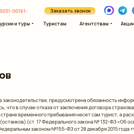
Заказать звонок
В031-00161-
урсии и туры
Туристам
Агентствам
Акци
ов
 в законодательстве, предусмотрена обязанность инфо
сь, что в случае отказа от заключения договора страхов
стране временного пребывания несет сам турист, а расх
(останков) (ст. 17 Федерального закона № 132-ФЗ «Об о
Федеральным законом №155-ФЗ от 28 декабря 2015 года