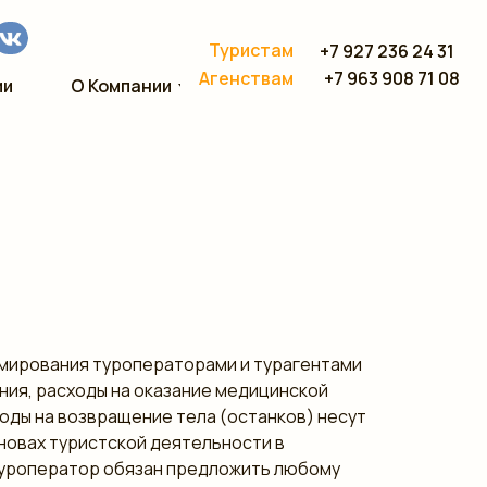
Туристам
+7 927 236 24 31
+7 963 908 71 08
Агенствам
ии
О Компании
рмирования туроператорами и турагентами
ания, расходы на оказание медицинской
оды на возвращение тела (останков) несут
сновах туристской деятельности в
 туроператор обязан предложить любому