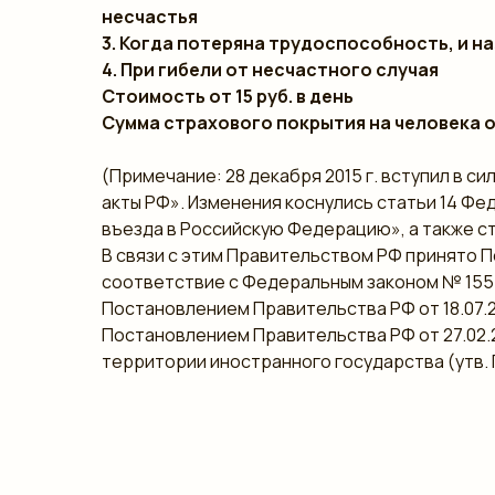
несчастья
3. Когда потеряна трудоспособность, и н
4. При гибели от несчастного случая
Стоимость от 15 руб. в день
Сумма страхового покрытия на человека от
(Примечание: 28 декабря 2015 г. вступил в с
акты РФ». Изменения коснулись статьи 14 Фед
въезда в Российскую Федерацию», а также стат
В связи с этим Правительством РФ принято По
соответствие с Федеральным законом № 155-Ф
Постановлением Правительства РФ от 18.07.2
Постановлением Правительства РФ от 27.02.2
территории иностранного государства (утв. П