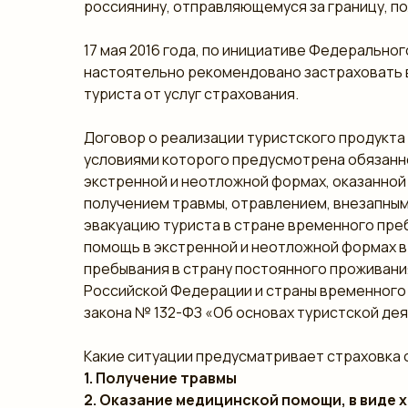
россиянину, отправляющемуся за границу, по
17 мая 2016 года, по инициативе Федерально
настоятельно рекомендовано застраховать в
туриста от услуг страхования.
Договор о реализации туристского продукта
условиями которого предусмотрена обязанно
экстренной и неотложной формах, оказанной 
получением травмы, отравлением, внезапны
эвакуацию туриста в стране временного пре
помощь в экстренной и неотложной формах в 
пребывания в страну постоянного проживани
Российской Федерации и страны временного 
закона № 132-ФЗ «Об основах туристской де
Какие ситуации предусматривает страховка 
1. Получение травмы
2. Оказание медицинской помощи, в виде 