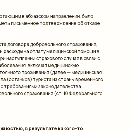
аботающим в абхазском направлении, было
иметь письменное подтверждение об отказе
ста договора добровольного страхования,
ь расходы на оплату медицинской помощи в
и наступлении страхового случая в связи с
аболевания, включая медицинскую
стоянного проживания (далее — медицинская
ла (останков) туриста из страны временного
и с требованиями законодательства
овольного страхования (ст. 10 Федерального
ежностью, в результате какого-то