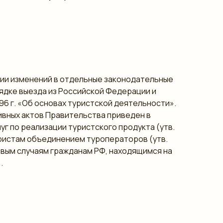
сении изменений в отдельные законодательные
орядке выезда из Российской Федерации и
1996 г. «Об основах туристской деятельности».
тивных актов Правительства приведен в
г по реализации туристского продукта (утв.
уристам объединением туроператоров (утв.
ховым случаям гражданам РФ, находящимся на
.