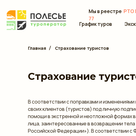
Мы в реестре
РТО 
77
График туров
Экск
Главная
/
Страхование туристов
Страхование турист
В соответствии с поправками и изменениями
своих клиентов (туристов) под личную подпи
помощи в экстренной и неотложной формах в 
лица, заинтересованные в возвращении тела 
Российской Федерации»). В соответствии с 