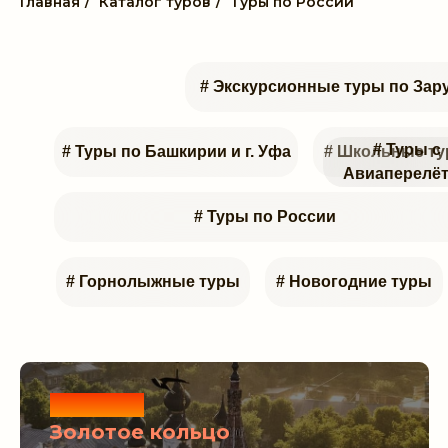
Главная
/
Каталог туров
/
Туры по России
# Экскурсионные туры по За
# Туры с
# Туры по Башкирии и г. Уфа
# Школьные т
Авиаперелё
# Туры по России
# Горнолыжные туры
# Новогодние туры
Новинка
Золотое кольцо