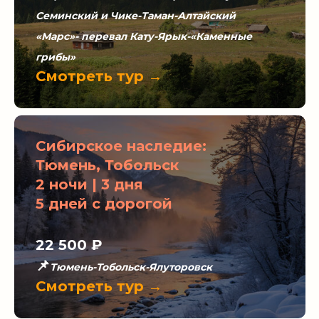
Семинский и Чике-Таман-Алтайский
«Марс»- перевал Кату-Ярык-«Каменные
грибы»
Смотреть тур →
Сибирское наследие:
Тюмень, Тобольск
2 ночи | 3 дня
5 дней с дорогой
22 500 ₽
📌
Тюмень-Тобольск-Ялуторовск
Смотреть тур →