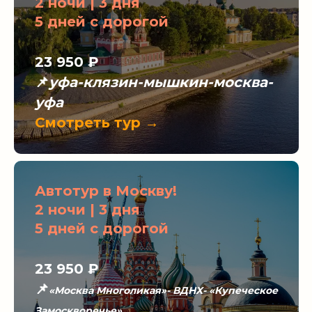
2 ночи | 3 дня
5 дней с дорогой
23 950 ₽
📌
уфа-клязин-мышкин-москва-
уфа
Смотреть тур →
Автотур в Москву!
2 ночи | 3 дня
5 дней с дорогой
23 950
₽
📌
«Москва Многоликая»- ВДНХ- «Купеческое
Замоскворечье»