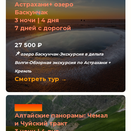
Астрахани+ озеро
Баскунчак
3 ночи | 4 дня
7 дней с дорогой
27 500 ₽
📌
озеро Баскунчак-Экскурсия в дельта
Волги-Обзорная экскурсия по Астрахани +
Кремль
Смотреть тур →
Новинка
Алтайские панорамы: Чемал
и Чуйский тракт