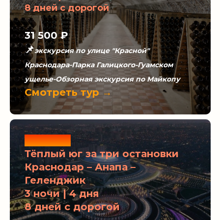
8 дней с дорогой
31 500 ₽
📌
экскурсия по улице "Красной"
Краснодара-Парка Галицкого-Гуамском
ущелье-Обзорная экскурсия по Майкопу
Смотреть тур →
Новинка
Тёплый юг за три остановки
Краснодар – Анапа –
Геленджик
3 ночи | 4 дня
8 дней с дорогой