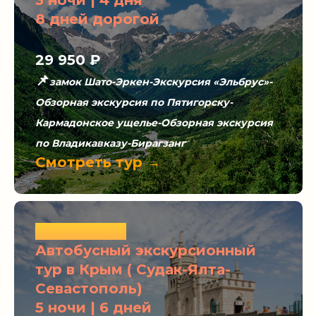
3 ночи | 4 дня
8 дней дорогой
29 950 ₽
📌
замок Шато-Эркен-Экскурсия «Эльбрус»-
Обзорная экскурсия по Пятигорску-
Кармадонское ущелье-Обзорная экскурсия
по Владикавказу-Бирагзанг
Смотреть тур →
ХИТЫ ЛЕТА
Автобусный экскурсионный
тур в Крым ( Судак-Ялта-
Севастополь)
5 ночи | 6 дней