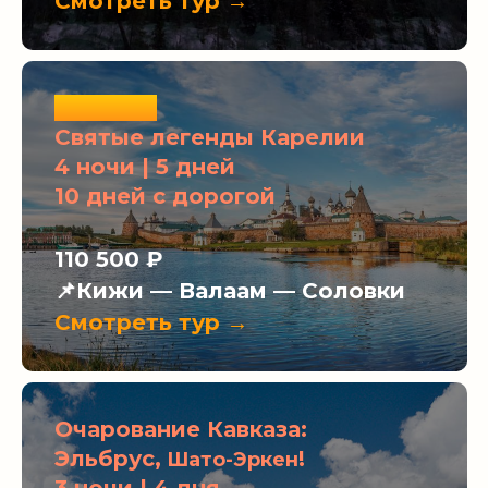
Смотреть тур →
Новинка
Святые легенды Карелии
4 ночи | 5 дней
10 дней с дорогой
110 500 ₽
📌Кижи — Валаам — Соловки
Смотреть тур →
Очарование Кавказа:
Эльбрус,
!
Шато-Эркен