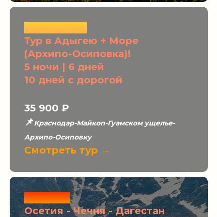
ХИТЫ ЛЕТА
Тур в Адыгею + Море
(Архипо-Осиповка)!
5 ночи | 6 дней
10 дней с дорогой
35 900
₽
📌
Краснодар-Майкоп-Гуамском ущелье-
Архипо-Осиповку
Смотреть тур →
Новинка
Осетия - Чечня - Дагестан