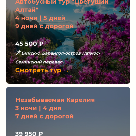
Автобусный тур "Цветущий
Алтай"
4 ночи | 5 дней
9 дней с дорогой
45 500 ₽
📌
Бийск-с. Барангол-остров Патмос-
Семинский перевал
Смотреть тур →
Незабываемая Карелия
3 ночи | 4 дня
7 дней с дорогой
39 950 ₽