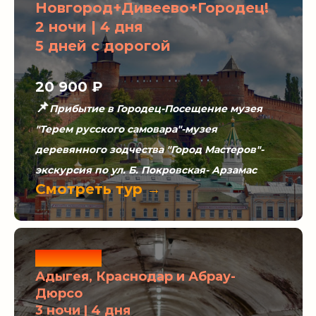
Новгород+Дивеево+Городец!
2 ночи | 4 дня
5 дней с дорогой
20 900 ₽
📌
Прибытие в Городец-Посещение музея
"Терем русского самовара"-музея
деревянного зодчества "Город Мастеров"-
экскурсия по ул. Б. Покровская- Арзамас
Смотреть тур →
Новинка
Адыгея, Краснодар и Абрау-
Дюрсо
3 ночи | 4 дня