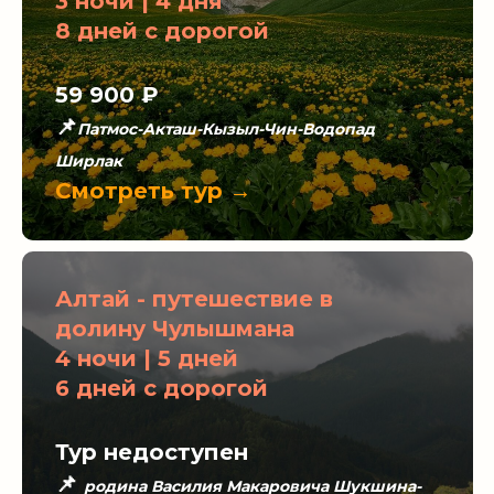
3 ночи | 4 дня
8 дней с дорогой
59 900 ₽
📌
Патмос-Акташ-Кызыл-Чин-Водопад
Ширлак
Смотреть тур →
Алтай - путешествие в
долину Чулышмана
4 ночи | 5 дней
6 дней с дорогой
Тур недоступен
📌
родина Василия Макаровича Шукшина-