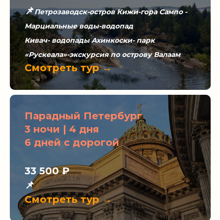
📌
Петрозаводск-остров Кижи-гора Сампо -
Марциальные воды-водопад
Кивач- водопады Ахинкоски- парк
«Рускеала»-экскурсия по острову Валаам
Смотреть тур →
Парадный Петербург
3 ночи | 4 дня
6 дней с дорогой
33 500 ₽
📌
Смотреть тур →