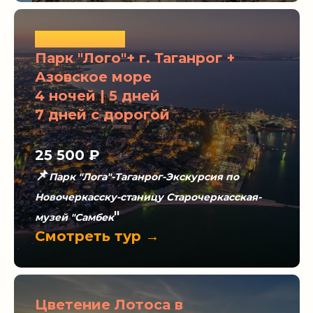
ХИТЫ ЛЕТА
Парк "Лого"+ г. Таганрог +
Азовское море
4 ночей | 5 дней
7 дней с дорогой
25 500
₽
📌
Парк "Лога"-Таганрог-Экскурсия по
Новочеркасску-станицу Старочеркасская-
"
музей "Самбек
Смотреть тур →
Цветение Лотоса в