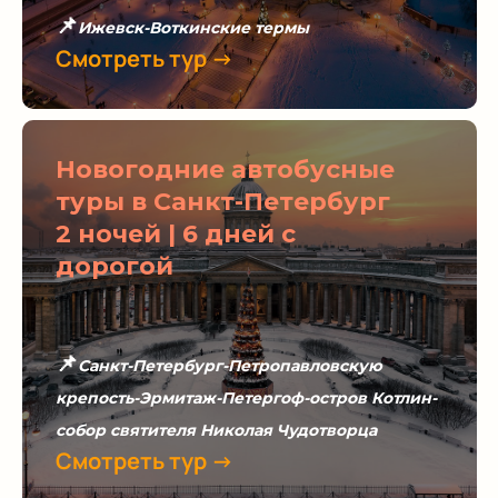
📌
Ижевск-Воткинские термы
Смотреть тур →
Новогодние автобусные
туры в Санкт-Петербург
2 ночей | 6 дней с
дорогой
📌
Санкт-Петербург-Петропавловскую
крепость-Эрмитаж-Петергоф-остров Котлин-
собор святителя Николая Чудотворца
Смотреть тур →