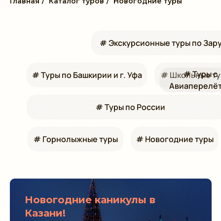
Главная
/
Каталог туров
/
Новогодние туры
# Экскурсионные туры по За
# Туры с
# Туры по Башкирии и г. Уфа
# Школьные т
Авиаперелё
# Туры по России
# Горнолыжные туры
# Новогодние туры
Новогодние каникулы в
Казани!