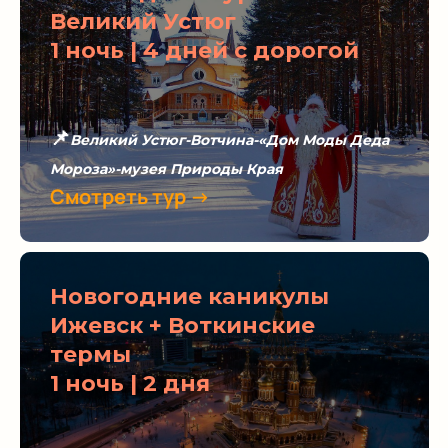
Великий Устюг
1 ночь | 4 дней с дорогой
📌
Великий Устюг-Вотчина-«Дом Моды Деда
Мороза»-музея Природы Края
Смотреть тур →
Новогодние каникулы
Ижевск + Воткинские
термы
1 ночь | 2 дня