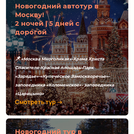
Новогодний автотур в
Москву!
2 ночей | 5 дней с
дорогой
📌
«Москва Многоликая»-Храма Христа
Спасителя-Красная площадь-Парк
«Зарядье»-«Купеческое Замоскворечье»-
заповедника «Коломенское»- заповедника
«Царицыно»
Смотреть тур →
Новогодний тур в