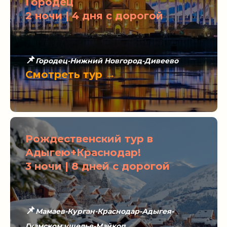
Городец
2 ночи | 4 дня с дорогой
📌
Городец-Нижний Новгород-Дивеево
Смотреть тур →
Рождественский тур в
Адыгею+Краснодар!
3 ночи | 8 дней с дорогой
📌
Мамаев-Курган-Краснодар-Адыгея-
Гуамском ущелье-Майкоп