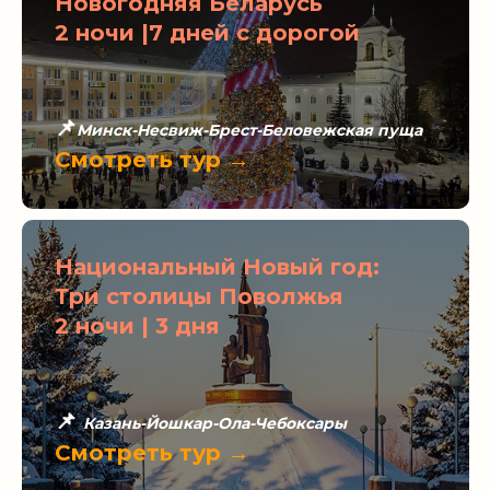
Новогодняя Беларусь
2 ночи |7 дней с дорогой
📌
Минск-Несвиж-Брест-Беловежская пуща
Смотреть тур →
Национальный Новый год:
Три столицы Поволжья
2 ночи | 3 дня
📌
Казань-Йошкар-Ола-Чебоксары
Смотреть тур →