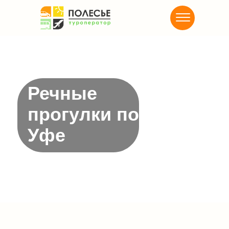
Речные
прогулки по
Уфе