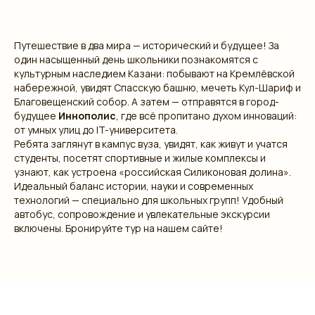
Путешествие в два мира — исторический и будущее! За
один насыщенный день школьники познакомятся с
культурным наследием Казани: побывают на Кремлёвской
набережной, увидят Спасскую башню, мечеть Кул-Шариф и
Благовещенский собор. А затем — отправятся в город-
будущее
Иннополис
, где всё пропитано духом инноваций:
от умных улиц до IT-университета.
Ребята заглянут в кампус вуза, увидят, как живут и учатся
студенты, посетят спортивные и жилые комплексы и
узнают, как устроена «российская Силиконовая долина».
Идеальный баланс истории, науки и современных
технологий — специально для школьных групп! Удобный
автобус, сопровождение и увлекательные экскурсии
включены. Бронируйте тур на нашем сайте!