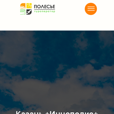
Казань +Иннополис+