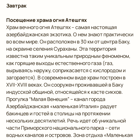
Завтрак
Посещение храма огня Атешгях
Храм вечного огня Атешгях – самая настоящая
азербайджанская экзотика. О нем знают практически
во всем мире. Он расположен в 30 км от центра Баку,
на окраине селения Сураханы. Эта территория
известна таким уникальным природным феноменом,
как горящие выходы естественного газа (газ,
вырываясь наружу, соприкасается с кислородом и
загорается). В современном виде храм построен в
XVII-XVIII веках. Он сооружен проживавшей в Баку
индусской общиной, относящейся к касте сикхов.
Прогулка “Малая Венеция” – канал города
Азербайджанская «маленькая Италия» радует
бакинцев и гостей в столицы на протяжении
нескольких десятилетий. Речь идет об уникальной
части Приморского национального парка – сети
водных каналов и островов. Зона отдыха «Маленькая