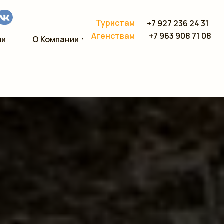
Туристам
+7 927 236 24 31
+7 963 908 71 08
Агенствам
ии
О Компании