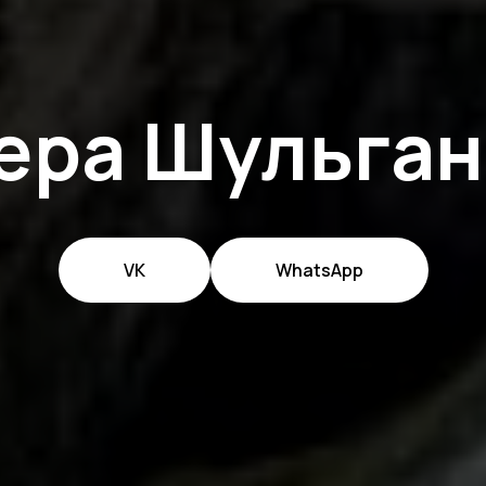
ера Шульган
VK
WhatsApp