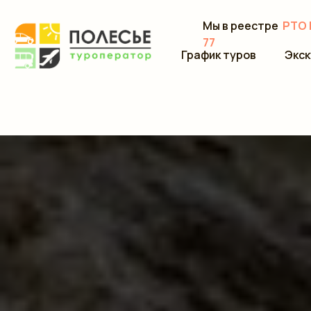
Мы в реестре
РТО 
77
График туров
Экск