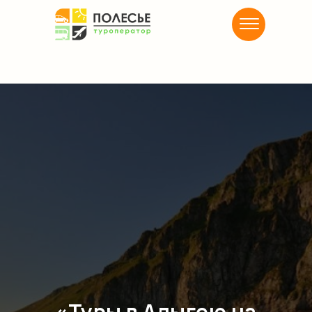
«Туры в Адыгею на