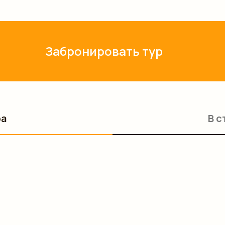
Забронировать тур
ра
В с