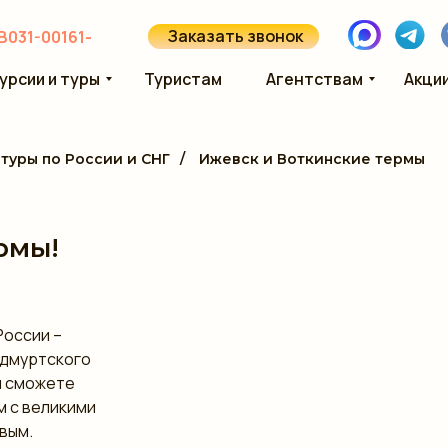
Заказать звонок
В031-00161-
урсии и туры
Туристам
Агентствам
Акци
туры по России и СНГ
/
Ижевск и Воткинские термы
рмы!
России –
удмуртского
и сможете
м с великими
вым.