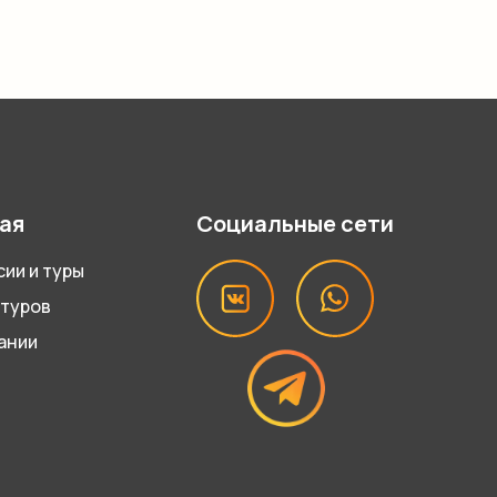
ая
Социальные сети
сии и туры
 туров
ании