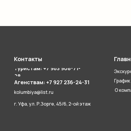
Контакты
Главн
Туристам: +7 963 908-71-
Экскур
08
График
Агенствам: +7 927 236-24-31
О комп
kolumbiya@list.ru
г. Уфа, ул. Р.Зорге, 45/6, 2-ой этаж