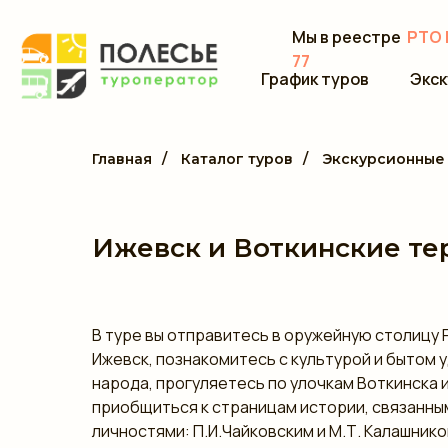
Мы в реестре
РТО 
77
График туров
Экск
Главная
/
Каталог туров
/
Экскурсионные 
Ижевск и Воткинские те
В туре вы отправитесь в оружейную столицу 
Ижевск, познакомитесь с культурой и бытом 
народа, прогуляетесь по улочкам Воткинска 
приобщиться к страницам истории, связанны
личностями: П.И.Чайковским и М.Т. Калашнико