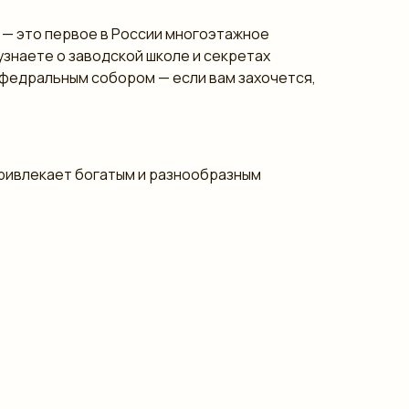
 — это первое в России многоэтажное
узнаете о заводской школе и секретах
афедральным собором — если вам захочется,
привлекает богатым и разнообразным