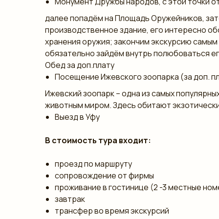
Монумент Дружбы народов, с этой точки о
далее попадём на Площадь Оружейников, зат
производственное здание, его интересно обо
хранения оружия; закончим экскурсию самым
обязательно зайдём внутрь полюбоваться ег
Обед за доп.плату
Посещение Ижевского зоопарка (за доп. п
Ижевский зоопарк – одна из самых популярн
животным миром. Здесь обитают экзотические
Выезд в Уфу
В стоимость тура входит:
проезд по маршруту
сопровождение от фирмы
проживание в гостинице (2 -3 местные ном
завтрак
трансфер во время экскурсий