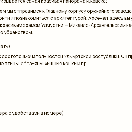
ткрывается самая красивая панорама Ижевска;
ем мы отправимся к Главному корпусу оружейного завода
йти и познакомиться с архитектурой; Арсенал, здесь вы 
 красивым храмом Удмуртии — Михаило-Архангельским к
о убранством.
лату)
ых достопримечательностей Удмуртской республики. Он 
 птицы, обезьяны, хищные кошки и пр.
ера с удобствами в номере)