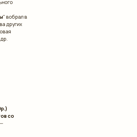
ьного
мы
" вобрал в
ва других
ровая
 др.
р.)
тов со
—