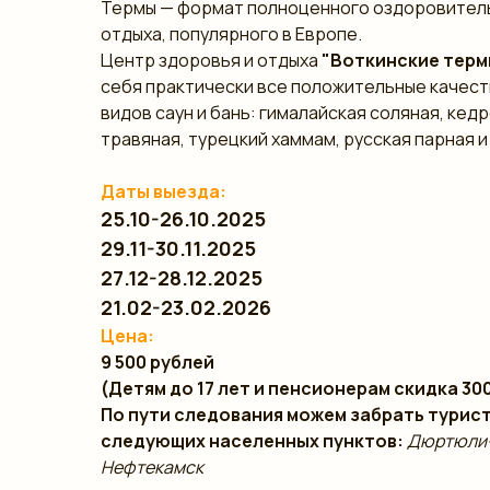
Термы — формат полноценного оздоровител
отдыха, популярного в Европе.
Центр здоровья и отдыха
"Воткинские тер
себя практически все положительные качест
видов саун и бань: гималайская соляная, кед
травяная, турецкий хаммам, русская парная и
Даты выезда:
25.10-26.10.2025
29.11-30.11.2025
27.12-28.12.2025
21.02-23.02.2026
Цена:
9 500 рублей
(Детям до 17 лет и пенсионерам скидка 300
По пути следования можем забрать турис
следующих населенных пунктов:
Дюртюли
Нефтекамск