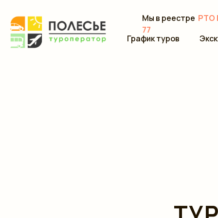
Мы в реестре
РТО 
77
График туров
Экск
ТУ