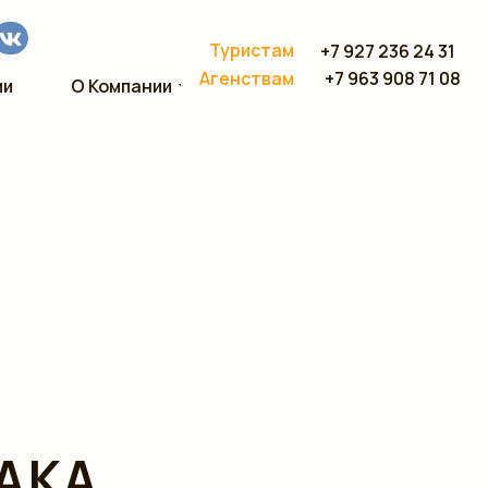
Туристам
+7 927 236 24 31
+7 963 908 71 08
Агенствам
ии
О Компании
АКА