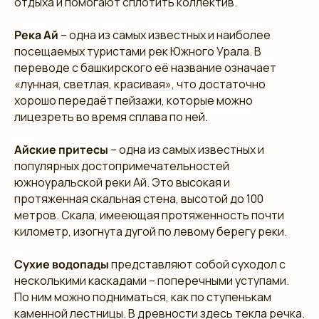
отдыха и помогают сплотить коллектив.
Река Ай
– одна из самых известных и наиболее
посещаемых туристами рек Южного Урала. В
переводе с башкирского её название означает
«лунная, светлая, красивая», что достаточно
хорошо передаёт пейзажи, которые можно
лицезреть во время сплава по ней.
Айские притесы
– одна из самых известных и
популярных достопримечательностей
южноуральской реки Ай. Это высокая и
протяженная скальная стена, высотой до 100
метров. Скала, имееющая протяженность почти
километр, изогнута дугой по левому берегу реки.
Сухие водопады
представляют собой суходол с
несколькими каскадами – поперечными уступами.
По ним можно подниматься, как по ступенькам
каменной лестницы. В древности здесь текла речка.