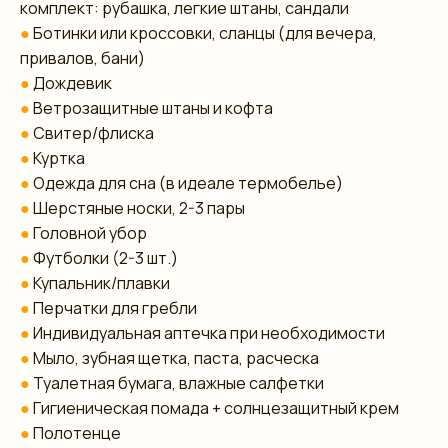
комплект: рубашка, легкие штаны, сандали
●
Ботинки или кроссовки, сланцы (для вечера,
привалов, бани)
●
Дождевик
●
Ветрозащитные штаны и кофта
●
Свитер/флиска
●
Куртка
●
Одежда для сна (в идеале термобелье)
●
Шерстяные носки, 2-3 пары
●
Головной убор
●
Футболки (2-3 шт.)
●
Купальник/плавки
●
Перчатки для гребли
●
Индивидуальная аптечка при необходимости
●
Мыло, зубная щетка, паста, расческа
●
Туалетная бумага, влажные салфетки
●
Гигиеническая помада + солнцезащитный крем
●
Полотенце