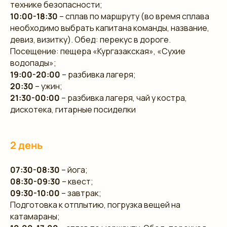
технике безопасности;
10:00-18:30
– сплав по маршруту (во время сплава
необходимо выбрать капитана команды, название,
девиз, визитку). Обед: перекус в дороге.
Посещение: пещера «Кургазакская», «Сухие
водопады»;
19:00-20:00
– разбивка лагеря;
20:30
– ужин;
21:30-00:00
– разбивка лагеря, чай у костра,
дискотека, гитарные посиделки
2 день
07:30-08:30
– йога;
08:30-09:30
– квест;
09:30-10:00
– завтрак;
Подготовка к отплытию, погрузка вещей на
катамараны;