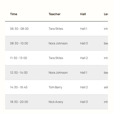
Time
Teacher
Hall
Level
06:30 - 08:00
Tara Stiles
Hall 1
interm
08:30 - 10:00
Nora Johnson
Hall 3
begin
11:30 - 13:00
Tara Stiles
Hall 2
interm
12:30 - 14:00
Nora Johnson
Hall 1
begin
14:30 - 16:45
Tom Barry
Hall 2
advan
18:30 - 20:00
Nick Avery
Hall 3
interm