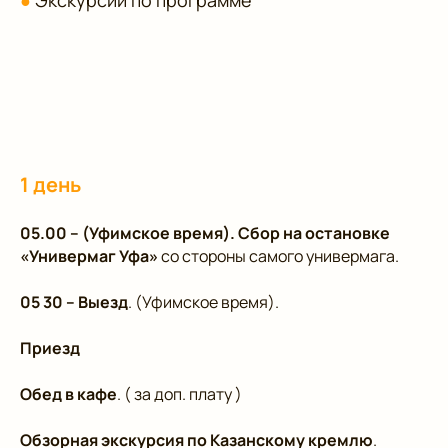
●
Экскурсии по программе
1 день
05.00
– (Уфимское время). Сбор на остановке
«Универмаг Уфа»
со стороны самого универмага.
05 30 – Выезд
. (Уфимское время).
Приезд
Обед в кафе
. ( за доп. плату )
Обзорная экскурсия по Казанскому кремлю
.