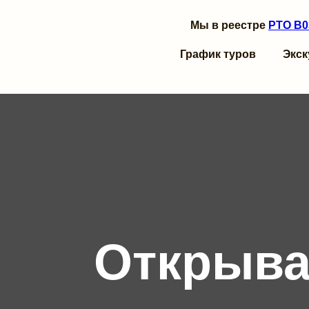
Мы в реестре
РТО В0
График туров
Экск
Открыва