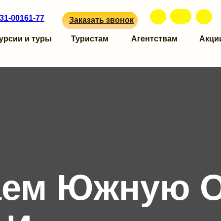
31-00161-77
Заказать звонок
урсии и туры
Туристам
Агентствам
Акци
ем Южную О