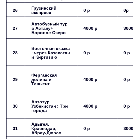
Грузинский
26
0 р
0р
экспресс
Автобусный тур
27
в Астану+
4000 р
3000 р
Боровое Озеро
Восточная сказка
28
: через Казахстан
0 р
0 р
и Киргизию
Ферганская
29
долина и
4000 р
0 р
Ташкент
Автотур
30
Узбекистан : Три
4000 р
0 р
города
Адыгея,
31
Краснодар,
0 р
3000 р
Абрау-Дюрсо