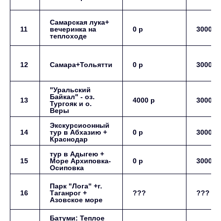
Самарская лука+
11
вечеринка на
0 р
3000 р
теплоходе
12
Самара+Тольятти
0 р
3000 р
"Уральский
Байкал" - оз.
13
4000 р
3000 р
Тургояк и о.
Веры
Экскурсиоонный
14
тур в Абхазию +
0 р
3000 р
Краснодар
тур в Адыгею +
15
Море Архиповка-
0 р
3000 р
Осиповка
Парк "Лога" +г.
16
Таганрог +
???
???
Азовское море
Батуми: Теплое