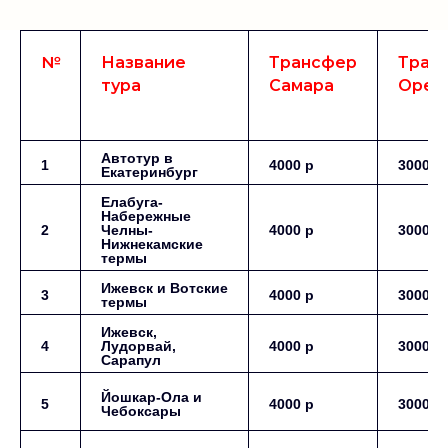
№
Название
Трансфер
Тран
тура
Самара
Орен
Автотур в
1
4000 р
3000 р
Екатеринбург
Елабуга-
Набережные
2
Челны-
4000 р
3000 р
Нижнекамские
термы
Ижевск и Вотские
3
4000 р
3000 р
термы
Ижевск,
4
Лудорвай,
4000 р
3000 р
Сарапул
Йошкар-Ола и
5
4000 р
3000 р
Чебоксары