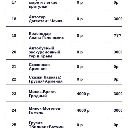
17
море и легкие
0 р
0р
прогулки
Автотур
18
0 р
3000 р
Дагестан+ Чечня
Краснодар-
19
0 р
???
Анапа-Геленджик
Автобусный
20
экскурсионный
0 р
3000 р
тур в Крым
Сказочная
21
0 р
0р
Армения
Сказки Кавказа:
22
0 р
0р
Грузия+Армения
Минск-Брест-
23
4000 р
3000 р
Гродный
Минск-Могелев-
24
4000 р
3000 р
Гомель
Грузия
25
0 р
0р
Тбилиси+Батуми