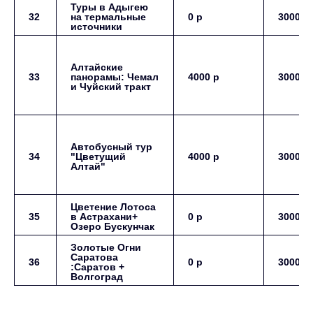
Туры в Адыгею
32
на термальные
0 р
3000 р
источники
Алтайские
33
панорамы: Чемал
4000 р
3000 р
и Чуйский тракт
Автобусный тур
34
"Цветущий
4000 р
3000 р
Алтай"
Цветение Лотоса
35
в Астрахани+
0 р
3000 р
Озеро Бускунчак
Золотые Огни
Саратова
36
0 р
3000 р
:Саратов +
Волгоград