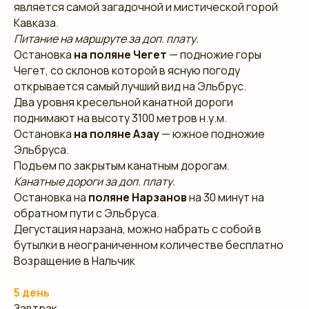
является самой загадочной и мистической горой
Кавказа.
Питание на маршруте за доп. плату.
Остановка
на поляне Чегет
— подножие горы
Чегет, со склонов которой в ясную погоду
открывается самый лучший вид на Эльбрус.
Два уровня кресельной канатной дороги
поднимают на высоту 3100 метров н.у.м.
Остановка
на поляне Азау
— южное подножие
Эльбруса.
Подъем по закрытым канатным дорогам.
Канатные дороги за доп. плату.
Остановка на
поляне Нарзанов
на 30 минут
на
обратном пути с Эльбруса.
Дегустация нарзана, можно набрать с собой в
бутылки в неограниченном количестве бесплатно
Возращение в Нальчик
5 день
Завтрак