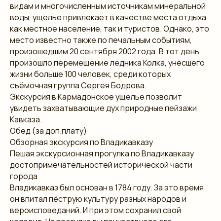
видам и многочисленным источникам минеральной
воды, ущелье привлекает в качестве места отдыха
как местное население, так и туристов. Однако, это
место известно также по печальным событиям,
произошедшим 20 сентября 2002 года. В тот день
произошло перемещение ледника Колка, унёсшего
жизни больше 100 человек, среди которых
съёмочная группа Сергея Бодрова.
Экскурсия в Кармадонское ущелье позволит
увидеть захватывающие дух природные пейзажи
Кавказа.
Обед (за доп.плату)
Обзорная экскурсия по Владикавказу
Пешая экскурсионная прогулка по Владикавказу
достопримечательностей исторической части
города
Владикавказ был основан в 1784 году. За это время
он впитал пёструю культуру разных народов и
вероисповеданий. И при этом сохранил свой