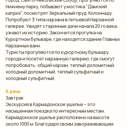
Нижнему парку, побывают у мостика "Дамский
каприз", посмотрят Зеркальный пруд, Колоннаду.
Попробуют 3 типа нарзана в питьевой Нарзанной
галерее. Увидят старинные дачи начала 20 го века,
узнают их историю. Закончится прогулка на
Курортном бульваре, где находится здание Главных
Нарзанных ванн.
Туристы прогуляются по курортному бульвару
города и посетят нарзанную галерею, где смогут
попробовать: общий нарзан, теплый доломитный,
холодный доломитный, теплый сульфатный и
холодный сульфатный.
6 день
Завтрак
Экскурсия в Кармадонское ущелье – это
насыщенная поездка по интересным местам.
Кармадонское ущелье расположено на высоте
около 1000 м. Благодаря своим завораживающим