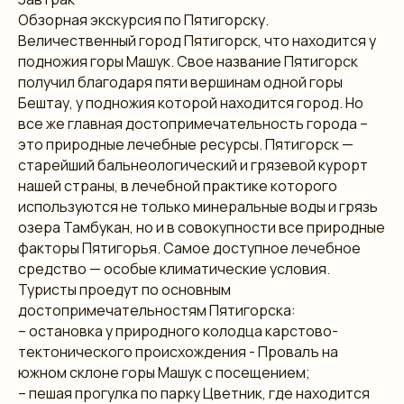
Обзорная экскурсия по Пятигорску.
Величественный город Пятигорск, что находится у
подножия горы Машук. Свое название Пятигорск
получил благодаря пяти вершинам одной горы
Бештау, у подножия которой находится город. Но
все же главная достопримечательность города –
это природные лечебные ресурсы. Пятигорск —
старейший бальнеологический и грязевой курорт
нашей страны, в лечебной практике которого
используются не только минеральные воды и грязь
озера Тамбукан, но и в совокупности все природные
факторы Пятигорья. Самое доступное лечебное
средство — особые климатические условия.
Туристы проедут по основным
достопримечательностям Пятигорска:
– остановка у природного колодца карстово-
тектонического происхождения - Провалъ на
южном склоне горы Машук с посещением;
– пешая прогулка по парку Цветник, где находится