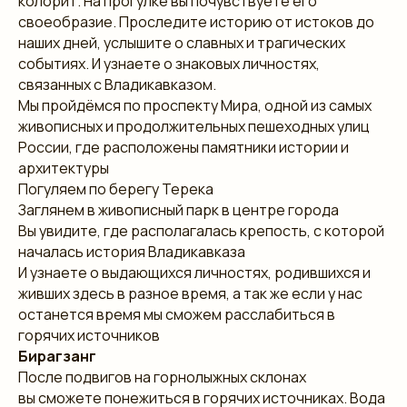
колорит. На прогулке вы почувствуете его
своеобразие. Проследите историю от истоков до
наших дней, услышите о славных и трагических
событиях. И узнаете о знаковых личностях,
связанных с Владикавказом.
Мы пройдёмся по проспекту Мира, одной из самых
живописных и продолжительных пешеходных улиц
России, где расположены памятники истории и
архитектуры
Погуляем по берегу Терека
Заглянем в живописный парк в центре города
Вы увидите, где располагалась крепость, с которой
началась история Владикавказа
И узнаете о выдающихся личностях, родившихся и
живших здесь в разное время, а так же если у нас
останется время мы сможем расслабиться в
горячих источников
Бирагзанг
После подвигов на горнолыжных склонах
вы сможете понежиться в горячих источниках. Вода