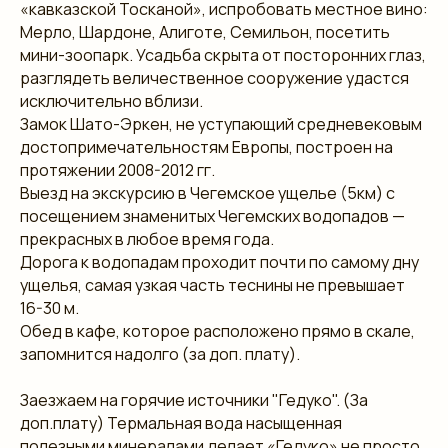
«кавказской Тосканой», испробовать местное вино:
Мерло, Шардоне, Алиготе, Семильон, посетить
мини-зоопарк. Усадьба скрыта от посторонних глаз,
разглядеть величественное сооружение удастся
исключительно вблизи.
Замок Шато-Эркен, не уступающий средневековым
достопримечательностям Европы, построен на
протяжении 2008-2012 гг.
Выезд на экскурсию в Чегемское ущелье (5км) с
посещением знаменитых Чегемских водопадов —
прекрасных в любое время года.
Дорога к водопадам проходит почти по самому дну
ущелья, самая узкая часть теснины не превышает
16-30 м.
Обед в кафе, которое расположено прямо в скале,
запомнится надолго (за доп. плату).
Заезжаем на горячие источники "Гедуко". (За
доп.плату) Термальная вода насыщенная
полезными минералами делает «Гедуко» не просто