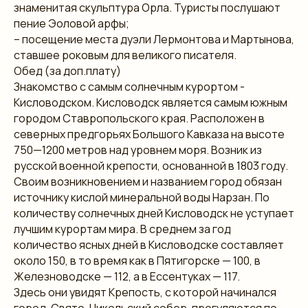
знаменитая скульптура Орла. Туристы послушают
пение Эоловой арфы;
– посещение места дуэли Лермонтова и Мартынова,
ставшее роковым для великого писателя.
Обед (за доп.плату)
Знакомство с самым солнечным курортом -
Кисловодском. Кисловодск является самым южным
городом Ставропольского края. Расположен в
северных предгорьях Большого Кавказа на высоте
750—1200 метров над уровнем моря. Возник из
русской военной крепости, основанной в 1803 году.
Своим возникновением и названием город обязан
источнику кислой минеральной воды Нарзан. По
количеству солнечных дней Кисловодск не уступает
лучшим курортам мира. В среднем за год
количество ясных дней в Кисловодске составляет
около 150, в то время как в Пятигорске — 100, в
Железноводске — 112, а в Ессентуках — 117.
Здесь они увидят Крепость, с которой начинался
город, Свято-Никольский собор, прогуляются по