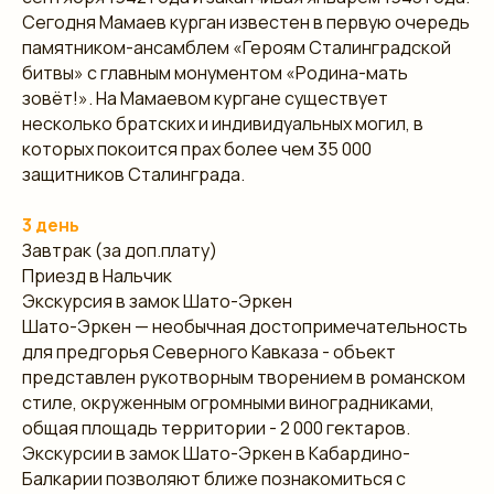
Сегодня Мамаев курган известен в первую очередь
памятником-ансамблем «Героям Сталинградской
битвы» с главным монументом «Родина-мать
зовёт!». На Мамаевом кургане существует
несколько братских и индивидуальных могил, в
которых покоится прах более чем 35 000
защитников Сталинграда.
3 день
Завтрак (за доп.плату)
Приезд в Нальчик
Экскурсия в замок Шато-Эркен
Шато-Эркен — необычная достопримечательность
для предгорья Северного Кавказа - объект
представлен рукотворным творением в романском
стиле, окруженным огромными виноградниками,
общая площадь территории - 2 000 гектаров.
Экскурсии в замок Шато-Эркен в Кабардино-
Балкарии позволяют ближе познакомиться с